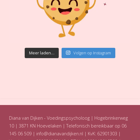
Meer laden…
Volgen op Instagram
Diana van Dijken - Voedingspsycholoog | Hogebrinkerweg
10 | 3871 KN Hoevelaken | Telefonisch bereikbaar op 06
145 06 509 |
info@dianavandijken.nl
| KvK: 62901303 |