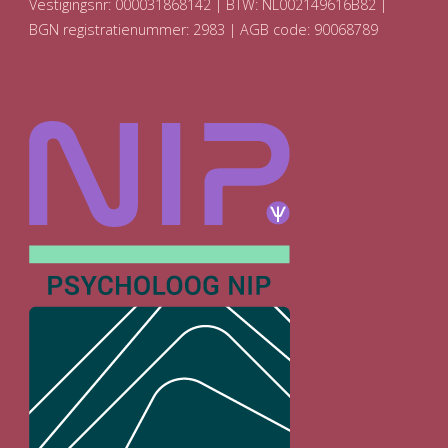
Vestigingsnr: 000031868142 | BTW: NL002149616B82 |
BGN registratienummer: 2983 | AGB code: 90068789