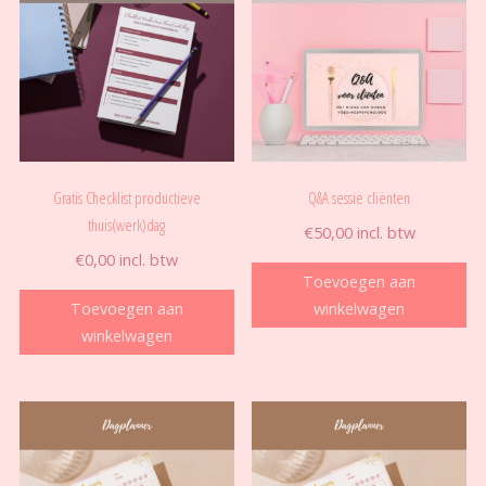
Gratis Checklist productieve
Q&A sessie cliënten
thuis(werk)dag
€
50,00
incl. btw
€
0,00
incl. btw
Toevoegen aan
Toevoegen aan
winkelwagen
winkelwagen