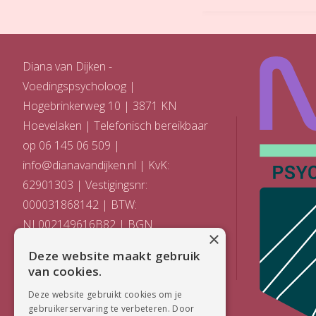
Diana van Dijken -
Voedingspsycholoog |
Hogebrinkerweg 10 | 3871 KN
Hoevelaken | Telefonisch bereikbaar
op 06 145 06 509 |
info@dianavandijken.nl
| KvK:
62901303 | Vestigingsnr:
000031868142 | BTW:
NL002149616B82 | BGN
×
registratienummer: 2983 | AGB code:
Deze website maakt gebruik
90068789
van cookies.
Deze website gebruikt cookies om je
gebruikerservaring te verbeteren. Door