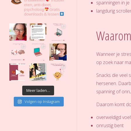
ontwikkelen
Intuïtief
spanningen in je
eten, anti-dieet,
psycholoog
Gratis
langdurig scroll
downloads & lessen
Waarom j
Wanneer je stres
op zoek naar man
Snacks die veel 
hersenen. Daarbi
Meer laden…
spanning of onru
Volgen op Instagram
Daarom komt doom
overweldigd voel
onrustig bent