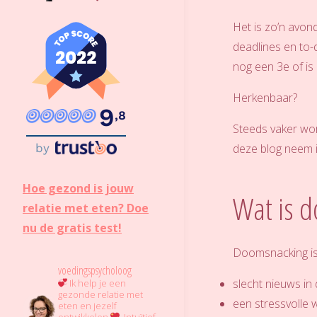
O
L
O
O
G
Het is zo’n avond
deadlines en to-
nog een 3e of is
Herkenbaar?
9
,8
Steeds vaker wo
by
deze blog neem i
Hoe gezond is jouw
Wat is 
relatie met eten? Doe
nu de gratis test!
Doomsnacking is 
voedingspsycholoog
slecht nieuws in
Ik help je een
gezonde relatie met
een stressvolle
eten en jezelf