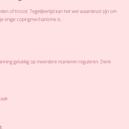
 of troost. Tegelijkertijd kan het wel waardevol zijn om
 je enige copingmechanisme is…
anning gelukkig op meerdere manieren reguleren. Denk
maak
t.