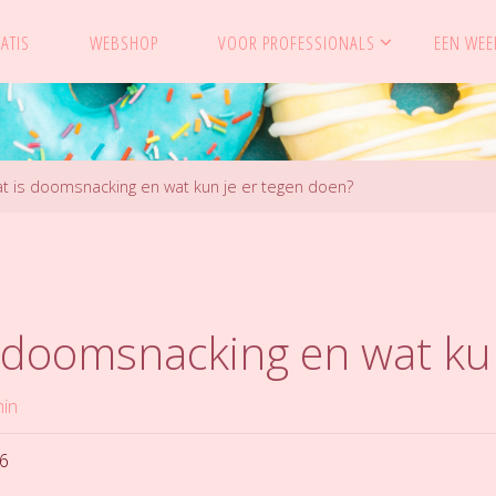
ATIS
WEBSHOP
VOOR PROFESSIONALS
EEN WEEK
t is doomsnacking en wat kun je er tegen doen?
 doomsnacking en wat kun
in
26