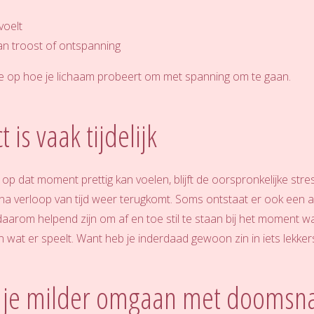
voelt
an troost of ontspanning
ie op hoe je lichaam probeert om met spanning om te gaan.
t is vaak tijdelijk
p dat moment prettig kan voelen, blijft de oorspronkelijke st
na verloop van tijd weer terugkomt. Soms ontstaat er ook een 
daarom helpend zijn om af en toe stil te staan bij het moment wa
n wat er speelt. Want heb je inderdaad gewoon zin in iets lekker
 je milder omgaan met doomsna