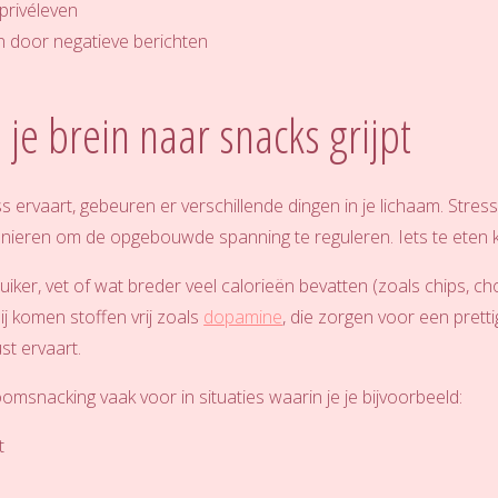
 privéleven
en door negatieve berichten
e brein naar snacks grijpt
s ervaart, gebeuren er verschillende dingen in je lichaam. Stre
ieren om de opgebouwde spanning te reguleren. Iets te eten kan 
suiker, vet of wat breder veel calorieën bevatten (zoals chips, 
j komen stoffen vrij zoals
dopamine
, die zorgen voor een pretti
st ervaart.
snacking vaak voor in situaties waarin je je bijvoorbeeld:
t